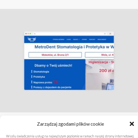
Co niszczy szkliwo szybciej niż próchnica:
Zarządzaj zgodami plików cookie
erozja
W celu świadczenia usług na najwyższym poziomie w ramach naszej strony internetowej