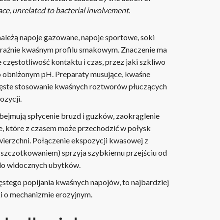
ace, unrelated to bacterial involvement.
należą napoje gazowane, napoje sportowe, soki
raźnie kwaśnym profilu smakowym. Znaczenie ma
e częstotliwość kontaktu i czas, przez jaki szkliwo
o obniżonym pH. Preparaty musujące, kwaśne
częste stosowanie kwaśnych roztworów płuczących
zycji.
bejmują spłycenie bruzd i guzków, zaokrąglenie
, które z czasem może przechodzić w połysk
ierzchni. Połączenie ekspozycji kwasowej z
 szczotkowaniem) sprzyja szybkiemu przejściu od
 do widocznych ubytków.
ęstego popijania kwaśnych napojów, to najbardziej
 o mechanizmie erozyjnym.