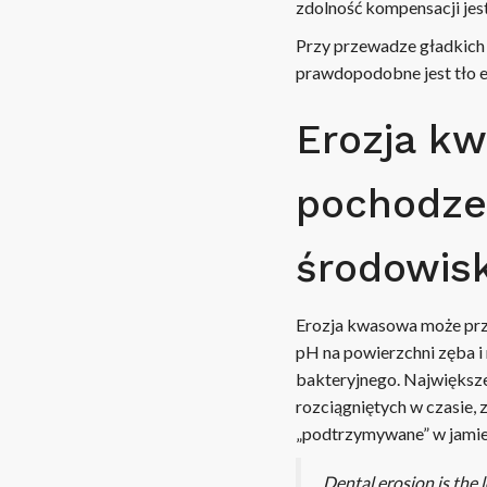
zdolność kompensacji jes
Przy przewadze gładkich 
prawdopodobne jest tło e
Erozja k
pochodzen
środowis
Erozja kwasowa może przy
pH na powierzchni zęba i
bakteryjnego. Największe
rozciągniętych w czasie, 
„podtrzymywane” w jamie 
Dental erosion is the 