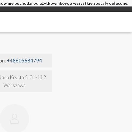
isów nie pochodzi od użytkowników, a wszystkie zostały opłacone.
on
:
+48605684794
Jana Krysta 5, 01-112
Warszawa