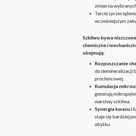
zmian na wybranyc
Tarcie i przeciążen
wcześniejszym zakw
Szkliwo bywa niszczone 
chemiczne i mechaniczn
obejmują:
Rozpuszczanie ch
do demineralizacji 
próchnicowej.
Kumulacja mikrou
generują mikropękni
warstwy szkliwa.
Synergia kwasu i t
staje się bardziej p
ubytku.