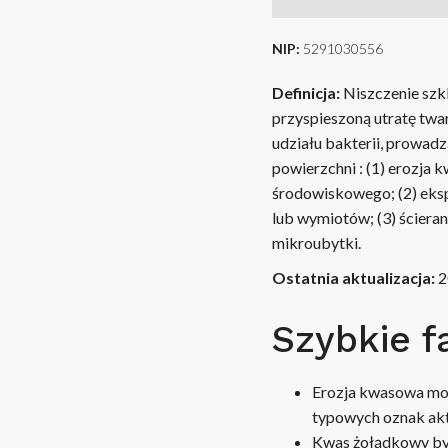
NIP:
5291030556
Definicja:
Niszczenie szkl
przyspieszoną utratę twa
udziału bakterii, prowadz
powierzchni : (1) erozja
środowiskowego; (2) eks
lub wymiotów; (3) ścieran
mikroubytki.
Ostatnia aktualizacja:
2
Szybkie f
Erozja kwasowa moż
typowych oznak akt
Kwas żołądkowy by