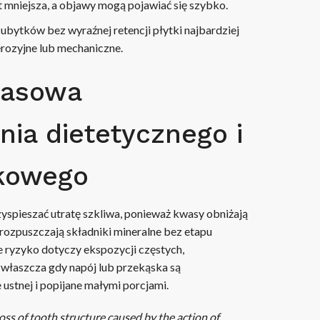
t mniejsza, a objawy mogą pojawiać się szybko.
ubytków bez wyraźnej retencji płytki najbardziej
rozyjne lub mechaniczne.
wasowa
ia dietetycznego i
kowego
spieszać utratę szkliwa, ponieważ kwasy obniżają
 rozpuszczają składniki mineralne bez etapu
 ryzyko dotyczy ekspozycji częstych,
zwłaszcza gdy napój lub przekąska są
ustnej i popijane małymi porcjami.
loss of tooth structure caused by the action of