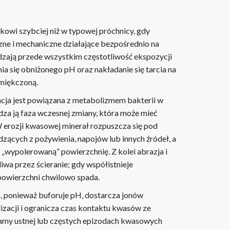
kowi szybciej niż w typowej próchnicy, gdy
ne i mechaniczne działające bezpośrednio na
dzają przede wszystkim częstotliwość ekspozycji
a się obniżonego pH oraz nakładanie się tarcia na
miękczoną.
cja jest powiązana z metabolizmem bakterii w
dza ją faza wczesnej zmiany, która może mieć
 erozji kwasowej minerał rozpuszcza się pod
cych z pożywienia, napojów lub innych źródeł, a
 „wypolerowaną” powierzchnię. Z kolei abrazja i
kliwa przez ścieranie; gdy współistnieje
powierzchni chwilowo spada.
a, ponieważ buforuje pH, dostarcza jonów
izacji i ogranicza czas kontaktu kwasów ze
jamy ustnej lub częstych epizodach kwasowych