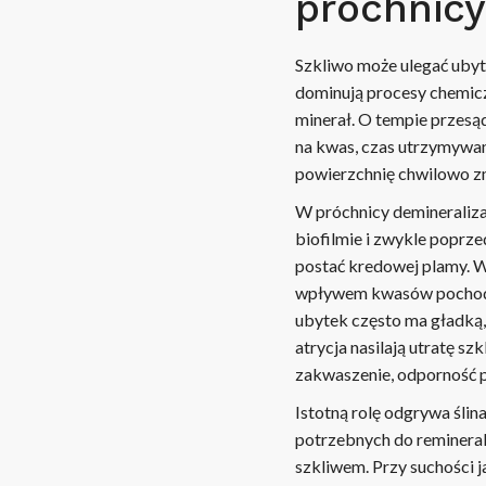
próchnicy
Szkliwo może ulegać ubyt
dominują procesy chemicz
minerał. O tempie przesą
na kwas, czas utrzymywani
powierzchnię chwilowo z
W próchnicy demineraliza
biofilmie i zwykle poprze
postać kredowej plamy. W
wpływem kwasów pochodzą
ubytek często ma gładką,
atrycja nasilają utratę sz
zakwaszenie, odporność 
Istotną rolę odgrywa ślin
potrzebnych do remineral
szkliwem. Przy suchości 