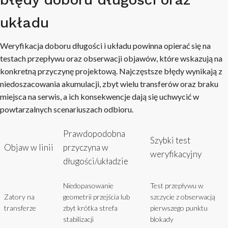
układu
Weryfikacja doboru długości i układu powinna opierać się na
testach przepływu oraz obserwacji objawów, które wskazują na
konkretną przyczynę projektową. Najczęstsze błędy wynikają z
niedoszacowania akumulacji, zbyt wielu transferów oraz braku
miejsca na serwis, a ich konsekwencje dają się uchwycić w
powtarzalnych scenariuszach odbioru.
Prawdopodobna
Szybki test
Objaw w linii
przyczyna w
weryfikacyjny
długości/układzie
Niedopasowanie
Test przepływu w
Zatory na
geometrii przejścia lub
szczycie z obserwacją
transferze
zbyt krótka strefa
pierwszego punktu
stabilizacji
blokady