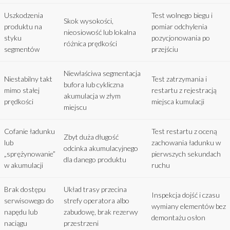
Uszkodzenia
Test wolnego biegu i
Skok wysokości,
produktu na
pomiar odchylenia
nieosiowość lub lokalna
styku
pozycjonowania po
różnica prędkości
segmentów
przejściu
Niewłaściwa segmentacja
Niestabilny takt
Test zatrzymania i
bufora lub cykliczna
mimo stałej
restartu z rejestracją
akumulacja w złym
prędkości
miejsca kumulacji
miejscu
Cofanie ładunku
Test restartu z oceną
Zbyt duża długość
lub
zachowania ładunku w
odcinka akumulacyjnego
„sprężynowanie”
pierwszych sekundach
dla danego produktu
w akumulacji
ruchu
Brak dostępu
Układ trasy przecina
Inspekcja dojść i czasu
serwisowego do
strefy operatora albo
wymiany elementów bez
napędu lub
zabudowę, brak rezerwy
demontażu osłon
naciągu
przestrzeni