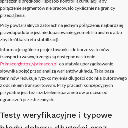
sprzężenie prędkości i sposób kontroli akumulacji, aby
połączenie segmentów nie pracowało cyklicznie na granicy
przeciążenia.
Przy powtarzalnych zatorach na jednym połączeniu najbardziej
prawdopodobne jest niedopasowanie geometrii transferu albo
zbyt krótka strefa stabilizacji.
Informacje ogólne o projektowaniu i doborze systemów
transportu wewnętrznego są dostępne na stronie
Primacon;
https://primacon.pl
, co ułatwia uporządkowanie
słownika pojęć przed analizą wariantów układu. Taka baza
terminów redukuje ryzyko mylenia długości odcinka buforowego
z odcinkiem transportowym. Przy pracach koncepcyjnych
przydatne jest też rozdzielenie parametrów procesu od
ograniczeń przestrzennych.
Testy weryfikacyjne i typowe
błędy doboru długości oraz