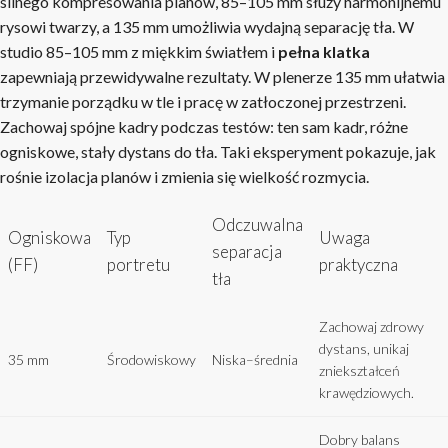
silnego kompresowania planów, 85–105 mm służy harmonijnemu
rysowi twarzy, a 135 mm umożliwia wydajną separację tła. W
studio 85–105 mm z miękkim światłem i
pełna klatka
zapewniają przewidywalne rezultaty. W plenerze 135 mm ułatwia
trzymanie porządku w tle i pracę w zatłoczonej przestrzeni.
Zachowaj spójne kadry podczas testów: ten sam kadr, różne
ogniskowe, stały dystans do tła. Taki eksperyment pokazuje, jak
rośnie izolacja planów i zmienia się wielkość rozmycia.
Odczuwalna
Ogniskowa
Typ
Uwaga
separacja
(FF)
portretu
praktyczna
tła
Zachowaj zdrowy
dystans, unikaj
35 mm
Środowiskowy
Niska–średnia
zniekształceń
krawędziowych.
Dobry balans