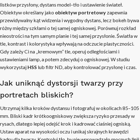
listków przysłony, dystans model–tło i ustawienie świateł.
Obiektyw określany jako
obiektyw portretowy
zapewnia
przewidywalny kąt widzenia i wygodny dystans, lecz bokeh bywa
różny między szkłami o tej samej ogniskowej. Porównuj rozkład
nieostrości na tym samym planie i tej samej przysłonie. Światła w
tle, kontrast i kolorystyka wpływają na odczucie plastyczności.
Gdy zależy Ci na „kremowym” tle, operuj odległościami i
ustawieniami lamp, a potem zdecyduj o ogniskowej. W studiu
wykorzystaj
HSS
lub filtr ND, aby kontrolować przysłonę i czas.
Jak uniknąć dystorsji twarzy przy
portretach bliskich?
Utrzymaj kilka kroków dystansu i fotografuj w okolicach 85–105
mm. Bliski kadr krótkoogniskowy zwiększa ryzyko przesady w
rysach, dlatego lepiej odejść krok i kadrować ciaśniej ogniską.
Ustaw aparat na wysokości oczu i unikaj skrajnych krawędzi
kadru dla twarzy. Kontroluj tło, by nie wprowadzało mocnych linii