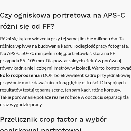
Czy ogniskowa portretowa na APS-C
różni się od FF?
Różni się kątem widzenia przy tej samej liczbie milimetrów. Ta
różnica wpływa na budowanie kadru i odległość pracy fotografa.
Na APS-C 50–70 mm pełni rolę „portretówki”, która na FF
przypada 85–105 mm. Dla powtarzalnych efektów porównuj
równy kadr, a nie liczbę milimetrów w izolacji. Warto kontrolować
koło rozproszenia
i DOF, bo ekwiwalent kadru przy jednakowej
przysłonie może dawać nieco inną głębię ostrości. Dla spójnych
rezultatów testuj tę samą scenę, ten sam kadr, różne korpusy.
Takie porównanie pokaże realne różnice w odczuciu separacji tła
oraz wygodzie pracy.
Przelicznik crop factor a wybór
ogniskowej portretowej