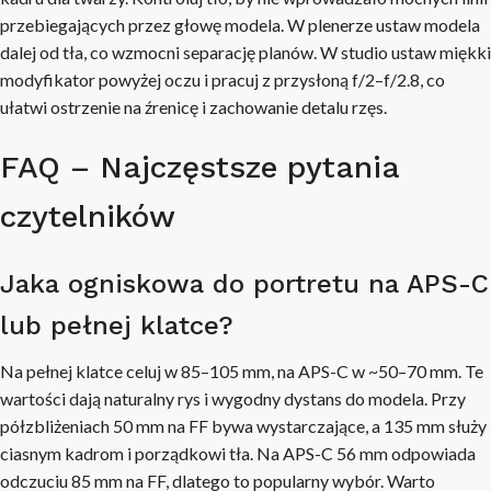
przebiegających przez głowę modela. W plenerze ustaw modela
dalej od tła, co wzmocni separację planów. W studio ustaw miękki
modyfikator powyżej oczu i pracuj z przysłoną f/2–f/2.8, co
ułatwi ostrzenie na źrenicę i zachowanie detalu rzęs.
FAQ – Najczęstsze pytania
czytelników
Jaka ogniskowa do portretu na APS-C
lub pełnej klatce?
Na pełnej klatce celuj w 85–105 mm, na APS-C w ~50–70 mm. Te
wartości dają naturalny rys i wygodny dystans do modela. Przy
półzbliżeniach 50 mm na FF bywa wystarczające, a 135 mm służy
ciasnym kadrom i porządkowi tła. Na APS-C 56 mm odpowiada
odczuciu 85 mm na FF, dlatego to popularny wybór. Warto