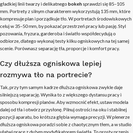
gładkiej linii twarzy i delikatnego
bokeh
sprawdzi się 85–105
mm. Portrety z silnym charakterem wykorzystują 135 mm, które
kompresuje plan i porządkuje tło. W portretach środowiskowych
celuj w 35–50 mm, by pokazać przestrzeń pracy lub pasję. Styl
pozowania, fryzura, garderoba i światło współdecydują o
odbiorze, dlatego wykonaj testy kilku ogniskowych na tej samej
scenie. Porównasz separację tła, proporcje i komfort pracy.
Czy dłuższa ogniskowa lepiej
rozmywa tło na portrecie?
Tak, przy tym samym kadrze dłuższa ogniskowa zwykle daje
silniejszą separację. Wynika to z większego dystansu pracy i
sposobu kompresji planów. Aby wzmocnić efekt, ustaw modela
dalej od tła i otwórz przysłonę. Pilnuj ostrości na oku i stabilnej
pozycji aparatu, bo krótsza głębia wymaga precyzji. W plenerze
dłuższa ogniskowa poradzi sobie z chaotycznym tłem, a w studio
ułatwi pracę z dużym modyfikatorem światła. To prosty przepis