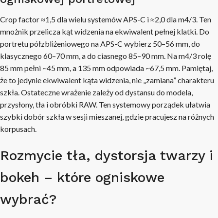
Crop factor ≈1,5 dla wielu systemów APS-C i ≈2,0 dla m4/3. Ten
mnożnik przelicza kąt widzenia na ekwiwalent pełnej klatki. Do
portretu półzbliżeniowego na APS-C wybierz 50–56 mm, do
klasycznego 60–70 mm, a do ciasnego 85–90 mm. Na m4/3 rolę
85 mm pełni ~45 mm, a 135 mm odpowiada ~67,5 mm. Pamiętaj,
że to jedynie ekwiwalent kąta widzenia, nie „zamiana” charakteru
szkła. Ostateczne wrażenie zależy od dystansu do modela,
przysłony, tła i obróbki RAW. Ten systemowy porządek ułatwia
szybki dobór szkła w sesji mieszanej, gdzie pracujesz na różnych
korpusach.
Rozmycie tła, dystorsja twarzy i
bokeh – które ogniskowe
wybrać?