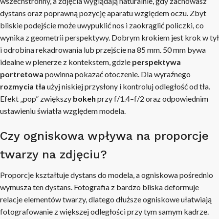
wszechstronny, a zdjęcia wyglądają naturalnie, gdy zachowasz
dystans oraz poprawną pozycję aparatu względem oczu. Zbyt
bliskie podejście może uwypuklić nos i zaokrąglić policzki, co
wynika z geometrii perspektywy. Dobrym krokiem jest krok w tył
i odrobina rekadrowania lub przejście na 85 mm. 50 mm bywa
idealne w plenerze z kontekstem, gdzie
perspektywa
portretowa
powinna pokazać otoczenie. Dla wyraźnego
rozmycia tła
użyj niskiej przysłony i kontroluj odległość od tła.
Efekt „pop” zwiększy
bokeh
przy f/1.4–f/2 oraz odpowiednim
ustawieniu światła względem modela.
Czy ogniskowa wpływa na proporcje
twarzy na zdjęciu?
Proporcje kształtuje dystans do modela, a ogniskowa pośrednio
wymusza ten dystans. Fotografia z bardzo bliska deformuje
relacje elementów twarzy, dlatego dłuższe ogniskowe ułatwiają
fotografowanie z większej odległości przy tym samym kadrze.