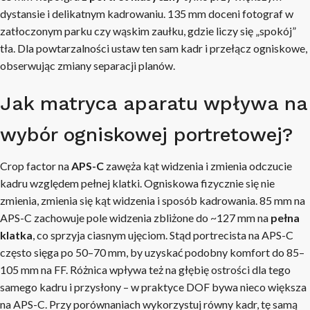
dystansie i delikatnym kadrowaniu. 135 mm doceni fotograf w
zatłoczonym parku czy wąskim zaułku, gdzie liczy się „spokój”
tła. Dla powtarzalności ustaw ten sam kadr i przełącz ogniskowe,
obserwując zmiany separacji planów.
Jak matryca aparatu wpływa na
wybór ogniskowej portretowej?
Crop factor na
APS-C
zawęża kąt widzenia i zmienia odczucie
kadru względem pełnej klatki. Ogniskowa fizycznie się nie
zmienia, zmienia się kąt widzenia i sposób kadrowania. 85 mm na
APS-C zachowuje pole widzenia zbliżone do ~127 mm na
pełna
klatka
, co sprzyja ciasnym ujęciom. Stąd portrecista na APS-C
często sięga po 50–70 mm, by uzyskać podobny komfort do 85–
105 mm na FF. Różnica wpływa też na głębię ostrości dla tego
samego kadru i przysłony – w praktyce DOF bywa nieco większa
na APS-C. Przy porównaniach wykorzystuj równy kadr, tę samą