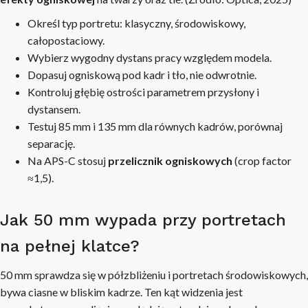
Określ typ portretu: klasyczny, środowiskowy,
całopostaciowy.
Wybierz wygodny dystans pracy względem modela.
Dopasuj ogniskową pod kadr i tło, nie odwrotnie.
Kontroluj głębię ostrości parametrem przysłony i
dystansem.
Testuj 85 mm i 135 mm dla równych kadrów, porównaj
separację.
Na APS-C stosuj
przelicznik ogniskowych
(crop factor
≈1,5).
Jak 50 mm wypada przy portretach
na pełnej klatce?
50 mm sprawdza się w półzbliżeniu i portretach środowiskowych,
bywa ciasne w bliskim kadrze. Ten kąt widzenia jest