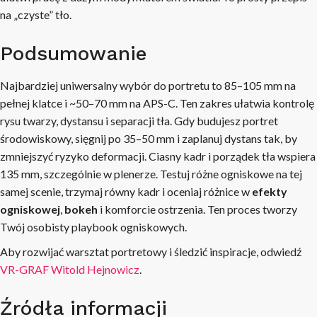
na „czyste” tło.
Podsumowanie
Najbardziej uniwersalny wybór do portretu to 85–105 mm na
pełnej klatce i ~50–70 mm na APS-C. Ten zakres ułatwia kontrolę
rysu twarzy, dystansu i separacji tła. Gdy budujesz portret
środowiskowy, sięgnij po 35–50 mm i zaplanuj dystans tak, by
zmniejszyć ryzyko deformacji. Ciasny kadr i porządek tła wspiera
135 mm, szczególnie w plenerze. Testuj różne ogniskowe na tej
samej scenie, trzymaj równy kadr i oceniaj różnice w
efekty
ogniskowej
,
bokeh
i komforcie ostrzenia. Ten proces tworzy
Twój osobisty playbook ogniskowych.
Aby rozwijać warsztat portretowy i śledzić inspiracje, odwiedź
VR-GRAF Witold Hejnowicz
.
Źródła informacji