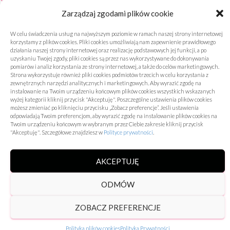
Dodane 27/05/2025
Zarządzaj zgodami plików cookie
W celu świadczenia usług na najwyższym poziomie w ramach naszej strony internetowej
korzystamy z plików cookies. Pliki cookies umożliwiają nam zapewnienie prawidłowego
działania naszej strony internetowej oraz realizację podstawowych jej funkcji, a po
uzyskaniu Twojej zgody, pliki cookies są przez nas wykorzystywane do dokonywania
pomiarów i analiz korzystania ze strony internetowej, a także do celów marketingowych.
Strona wykorzystuje również pliki cookies podmiotów trzecich w celu korzystania z
zewnętrznych narzędzi analitycznych i marketingowych. Aby wyrazić zgodę na
instalowanie na Twoim urządzeniu końcowym plików cookies wszystkich wskazanych
POLITYKA PRYWATNOŚCI
POLITYKA PLIKÓW COOKIES (EU)
wyżej kategorii kliknij przycisk "Akceptuję". Poszczególne ustawienia plików cookies
możesz zmieniać po kliknięciu przycisku „Zobacz preferencje”. Jeśli ustawienia
Hestia | Stworzone przez
ThemeIsle
odpowiadają Twoim preferencjom, aby wyrazić zgodę na instalowanie plików cookies na
Twoim urządzeniu końcowym w wybranym przez Ciebie zakresie kliknij przycisk
"Akceptuję". Szczegółowe znajdziesz w
Polityce prywatności
.
AKCEPTUJĘ
ODMÓW
ZOBACZ PREFERENCJE
Polityka plików cookies
Polityka Prywatności