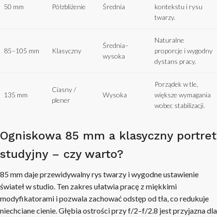
50 mm
Półzbliżenie
Średnia
kontekstu i rysu
twarzy.
Naturalne
Średnia–
85–105 mm
Klasyczny
proporcje i wygodny
wysoka
dystans pracy.
Porządek w tle,
Ciasny /
135 mm
Wysoka
większe wymagania
plener
wobec stabilizacji.
Ogniskowa 85 mm a klasyczny portret
studyjny – czy warto?
85 mm daje przewidywalny rys twarzy i wygodne ustawienie
świateł w studio. Ten zakres ułatwia pracę z miękkimi
modyfikatorami i pozwala zachować odstęp od tła, co redukuje
niechciane cienie. Głębia ostrości przy f/2–f/2.8 jest przyjazna dla