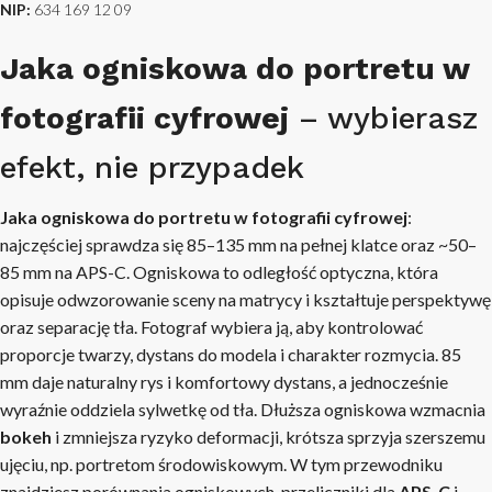
NIP:
634 169 12 09
Jaka ogniskowa do portretu w
fotografii cyfrowej
– wybierasz
efekt, nie przypadek
Jaka ogniskowa do portretu w fotografii cyfrowej
:
najczęściej sprawdza się 85–135 mm na pełnej klatce oraz ~50–
85 mm na APS-C. Ogniskowa to odległość optyczna, która
opisuje odwzorowanie sceny na matrycy i kształtuje perspektywę
oraz separację tła. Fotograf wybiera ją, aby kontrolować
proporcje twarzy, dystans do modela i charakter rozmycia. 85
mm daje naturalny rys i komfortowy dystans, a jednocześnie
wyraźnie oddziela sylwetkę od tła. Dłuższa ogniskowa wzmacnia
bokeh
i zmniejsza ryzyko deformacji, krótsza sprzyja szerszemu
ujęciu, np. portretom środowiskowym. W tym przewodniku
znajdziesz porównania ogniskowych, przeliczniki dla
APS-C
i