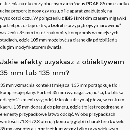
ostrzenia na oko przy obecnym
autofocus PDAF
. 85 mm rzadko
ucina proporcje nosa czy uszu, o ile aparat znajduje się na
wysokości oczu. W połączeniu z
IBIS
i krótkim czasem migawki
portret pozostaje ostry, a
bokeh
sprzyja „trójwymiarowemu”
wrażeniu. 85 mm to też znakomity kompromis w mniejszych
studiach, gdzie 105 mm może być za ciasne dla półzbliżeń z
długim modyfikatorem światła.
Jakie efekty uzyskasz z obiektywem
35 mm lub 135 mm?
35 mm wzmacnia kontekst miejsca, 135 mm porządkuje tło i
kompresuje plany. Portret 35 mm wymaga czujności, bo bliska
odległość zmieni rysy; odejdź krok i utrzymaj głowę w centrum
kadru. 135 mm dopasuj do pleneru, gdzie tło jest rozedrgane, a
elementy przypadkowe łatwo odciąć. W obu przypadkach
wartości f/1.8–f/2.8 oferują kontrolę głębi i charakteru
bokeh
.
35 mm współgra z
portret klasyczny
tylko przy większym