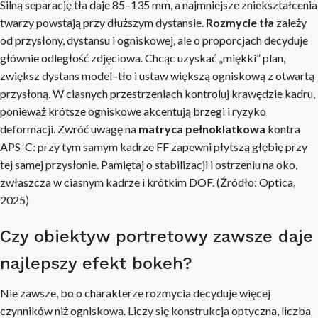
Silną separację tła daje 85–135 mm, a najmniejsze zniekształcenia
twarzy powstają przy dłuższym dystansie.
Rozmycie tła
zależy
od przysłony, dystansu i ogniskowej, ale o proporcjach decyduje
głównie odległość zdjęciowa. Chcąc uzyskać „miękki” plan,
zwiększ dystans model–tło i ustaw większą ogniskową z otwartą
przysłoną. W ciasnych przestrzeniach kontroluj krawędzie kadru,
ponieważ krótsze ogniskowe akcentują brzegi i ryzyko
deformacji. Zwróć uwagę na
matryca pełnoklatkowa
kontra
APS-C: przy tym samym kadrze FF zapewni płytszą głębię przy
tej samej przysłonie. Pamiętaj o stabilizacji i ostrzeniu na oko,
zwłaszcza w ciasnym kadrze i krótkim DOF. (Źródło: Optica,
2025)
Czy obiektyw portretowy zawsze daje
najlepszy efekt bokeh?
Nie zawsze, bo o charakterze rozmycia decyduje więcej
czynników niż ogniskowa. Liczy się konstrukcja optyczna, liczba