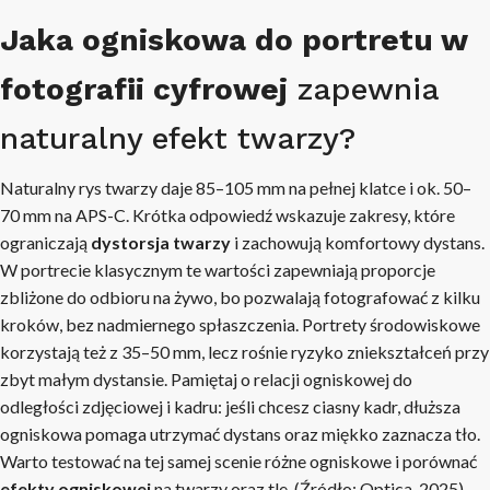
Jaka ogniskowa do portretu w
fotografii cyfrowej
zapewnia
naturalny efekt twarzy?
Naturalny rys twarzy daje 85–105 mm na pełnej klatce i ok. 50–
70 mm na APS-C. Krótka odpowiedź wskazuje zakresy, które
ograniczają
dystorsja twarzy
i zachowują komfortowy dystans.
W portrecie klasycznym te wartości zapewniają proporcje
zbliżone do odbioru na żywo, bo pozwalają fotografować z kilku
kroków, bez nadmiernego spłaszczenia. Portrety środowiskowe
korzystają też z 35–50 mm, lecz rośnie ryzyko zniekształceń przy
zbyt małym dystansie. Pamiętaj o relacji ogniskowej do
odległości zdjęciowej i kadru: jeśli chcesz ciasny kadr, dłuższa
ogniskowa pomaga utrzymać dystans oraz miękko zaznacza tło.
Warto testować na tej samej scenie różne ogniskowe i porównać
efekty ogniskowej
na twarzy oraz tle. (Źródło: Optica, 2025)