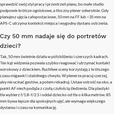
sprawdzić swój styl pracy i przestrzeń planu, bo małe studio
podpowie krótsze ogniskowe, a tłoczny plener odwrotnie. Gdy
planujesz ujęcia całopostaciowe, 50 mm na FF lub ~35 mm na
APS-C utrzyma kontekst miejsca i wygodny dystans ostrzenia.
Czy 50 mm nadaje się do portretów
dzieci?
Tak, 50 mm świetnie działa w półzbliżeniu i szerszych kadrach.
Ten kąt widzenia pozwala szybko reagować i utrzymać kontakt
wzrokowy z dzieckiem. Ruchliwe sceny korzystają z krótszego
czasu migawki i stabilnego chwytu. W plenerze pracuj szerzej,
aby nie ucinać gestów, a potem rekadruj. Ustaw ostrość na oko, a
punkt AF niech podąża z czułą czułością śledzenia. Dla plastyki
tła wybierz f/1.8–f/2.5 i oddal dziecko od tła o kilka metrów. 85
mm bywa lepsze dla spokojnych ujęć, ale wymaga większego
dystansu i czasu na komunikację.