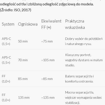
odległość od tła i zbliżoną odległość zdjęciową do modela.
(Źródło: ISO, 2017)
Ekwiwalent
Praktyczna
System
Ogniskowa
FF (≈)
wskazówka
APS-C
Dobry wybór do półzbliżeń
50 mm
~75 mm
(1,5×)
i naturalnego rysu.
Klasyczny portret,
APS-C
70 mm
~105 mm
wygodny dystans w małym
(1,5×)
studio.
FF
Balans separacji tła i
85 mm
~85 mm
(1,0×)
komfortu ostrzenia.
Mocna separacja tła,
FF
135 mm
~135 mm
większe wymagania wobec
(1,0×)
stabilizacji.