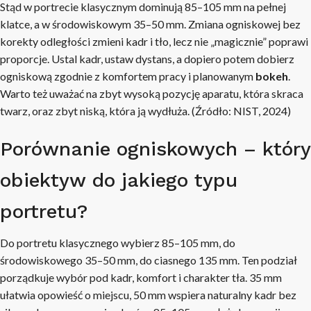
Stąd w portrecie klasycznym dominują 85–105 mm na pełnej
klatce, a w środowiskowym 35–50 mm. Zmiana ogniskowej bez
korekty odległości zmieni kadr i tło, lecz nie „magicznie” poprawi
proporcje. Ustal kadr, ustaw dystans, a dopiero potem dobierz
ogniskową zgodnie z komfortem pracy i planowanym
bokeh
.
Warto też uważać na zbyt wysoką pozycję aparatu, która skraca
twarz, oraz zbyt niską, która ją wydłuża. (Źródło: NIST, 2024)
Porównanie ogniskowych – który
obiektyw do jakiego typu
portretu?
Do portretu klasycznego wybierz 85–105 mm, do
środowiskowego 35–50 mm, do ciasnego 135 mm. Ten podział
porządkuje wybór pod kadr, komfort i charakter tła. 35 mm
ułatwia opowieść o miejscu, 50 mm wspiera naturalny kadr bez