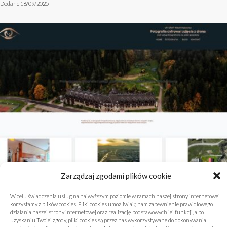
Dodane 16/09/2025
Zarządzaj zgodami plików cookie
W celu świadczenia usług na najwyższym poziomie w ramach naszej strony internetowej
korzystamy z plików cookies. Pliki cookies umożliwiają nam zapewnienie prawidłowego
Jaka ogniskowa do portretu w fotografii
działania naszej strony internetowej oraz realizację podstawowych jej funkcji, a po
uzyskaniu Twojej zgody, pliki cookies są przez nas wykorzystywane do dokonywania
cyfrowej – porównanie efektów