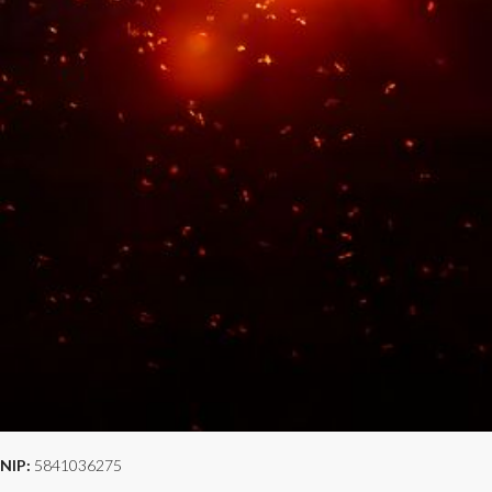
NIP:
5841036275