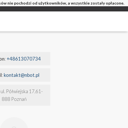
isów nie pochodzi od użytkowników, a wszystkie zostały opłacone.
on
:
+48613070734
l
:
kontakt@nbot.pl
ul. Półwiejska 17,61-
888 Poznań