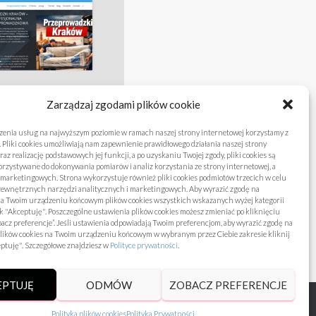
Zarządzaj zgodami plików cookie
sać na
zenia usług na najwyższym poziomie w ramach naszej strony internetowej korzystamy z
. Pliki cookies umożliwiają nam zapewnienie prawidłowego działania naszej strony
nach podczas
raz realizację podstawowych jej funkcji, a po uzyskaniu Twojej zgody, pliki cookies są
rzystywane do dokonywania pomiarów i analiz korzystania ze strony internetowej, a
rowadzki
 marketingowych. Strona wykorzystuje również pliki cookies podmiotów trzecich w celu
 zewnętrznych narzędzi analitycznych i marketingowych. Aby wyrazić zgodę na
na Twoim urządzeniu końcowym plików cookies wszystkich wskazanych wyżej kategorii
sk "Akceptuję". Poszczególne ustawienia plików cookies możesz zmieniać po kliknięciu
acz preferencje”. Jeśli ustawienia odpowiadają Twoim preferencjom, aby wyrazić zgodę na
2026
plików cookies na Twoim urządzeniu końcowym w wybranym przez Ciebie zakresie kliknij
eptuję". Szczegółowe znajdziesz w
Polityce prywatności
.
EPTUJĘ
ODMÓW
ZOBACZ PREFERENCJE
Polityka plików cookies
Polityka Prywatności