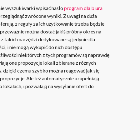
ie wyszukiwarki wpisać hasło
program dla biura
 przeglądnąć zwrócone wyniki. Z uwagi na duża
oferują, z reguły za ich użytkowanie trzeba będzie
z przeważnie można dostać jakiś próbny okres na
 z takich narzędzi dedykowane są jedynie dla
i, i nie mogą wykupić do nich dostępu
żliwości niektórych z tych programów są naprawdę
iają one propozycje lokali zbierane z różnych
, dzięki czemu szybko można reagować jak się
 propozycje. Ale też automatycznie uzupełniają
 lokalach, i pozwalają na wysyłanie ofert do