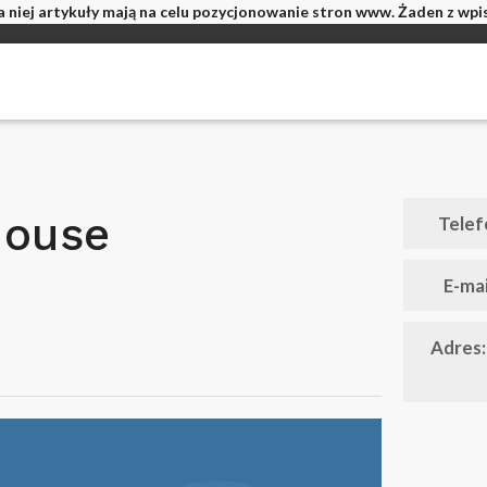
 niej artykuły mają na celu pozycjonowanie stron www. Żaden z wp
House
Telef
E-mai
Adres: