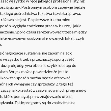
zać wszystko w ręce jakiegoś profesjonalisty, niż
ością spraw. Postronnym osobom zapewne będzie
 takiego pośrednictwa to łatwa i szybka sprawa,
 różowo nie jest. Po pierwsze trzeba mieć
posób wygląda codzienna praca w biurze, i jakie
naczenie. Sporo czasu zarezerwować trzeba między
ainteresowanym osobom oferowanych lokali, czyli
r.
ić negocjacje i ustalenia, nie zapominając o
o wszystko trzeba przeznaczyć sporą część
k dużą rolę odgrywa obecnie szybki dostęp do
alach. Wręcz można powiedzieć że jest to
tylko w ten sposób można będzie oferować
ać na ich wynajmie czy sprzedaży. Z tego też
r zaczyna korzystać z zaawansowanych programów
h, które pomagają im w znajdywaniu ofert i
zaniu. Takie programy są do znalezienia na