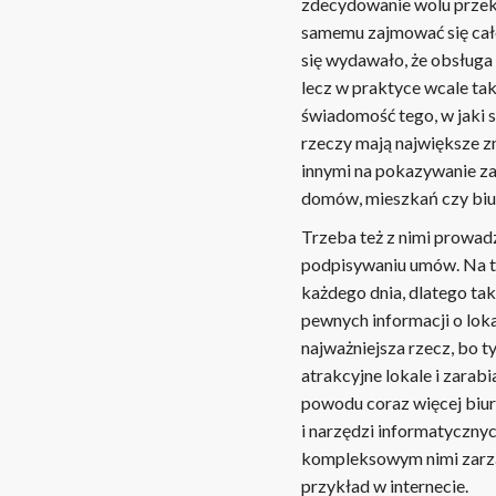
zdecydowanie wolu przeka
samemu zajmować się cał
się wydawało, że obsługa
lecz w praktyce wcale tak
świadomość tego, w jaki s
rzeczy mają największe z
innymi na pokazywanie z
domów, mieszkań czy biu
Trzeba też z nimi prowadz
podpisywaniu umów. Na t
każdego dnia, dlatego ta
pewnych informacji o lok
najważniejsza rzecz, bo 
atrakcyjne lokale i zarabi
powodu coraz więcej biu
i narzędzi informatycznyc
kompleksowym nimi zarząd
przykład w internecie.