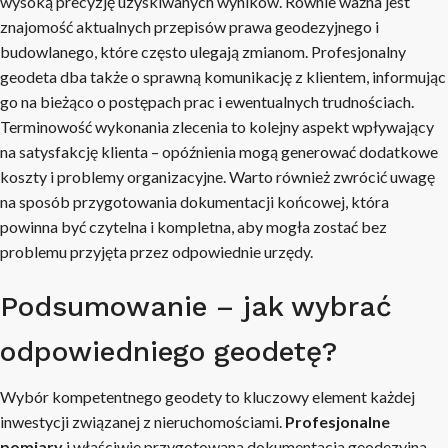
wysoką precyzję uzyskiwanych wyników. Równie ważna jest
znajomość aktualnych przepisów prawa geodezyjnego i
budowlanego, które często ulegają zmianom. Profesjonalny
geodeta dba także o sprawną komunikację z klientem, informując
go na bieżąco o postępach prac i ewentualnych trudnościach.
Terminowość wykonania zlecenia to kolejny aspekt wpływający
na satysfakcję klienta – opóźnienia mogą generować dodatkowe
koszty i problemy organizacyjne. Warto również zwrócić uwagę
na sposób przygotowania dokumentacji końcowej, która
powinna być czytelna i kompletna, aby mogła zostać bez
problemu przyjęta przez odpowiednie urzędy.
Podsumowanie – jak wybrać
odpowiedniego geodetę?
Wybór kompetentnego geodety to kluczowy element każdej
inwestycji związanej z nieruchomościami.
Profesjonalne
pomiary
i właściwie przygotowana dokumentacja geodezyjna