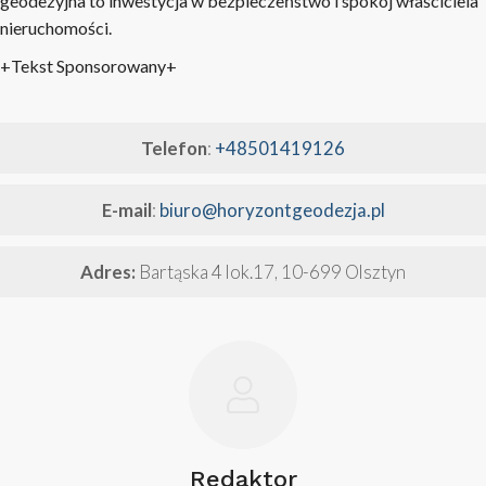
geodezyjna to inwestycja w bezpieczeństwo i spokój właściciela
nieruchomości.
+Tekst Sponsorowany+
Telefon
:
+48501419126
E-mail
:
biuro@horyzontgeodezja.pl
Adres:
Bartąska 4 lok.17, 10-699 Olsztyn
Redaktor