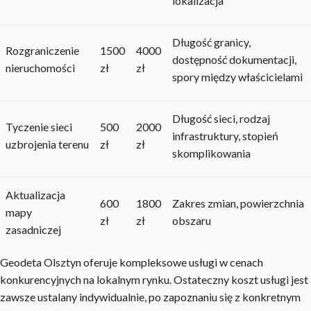
lokalizacja
Długość granicy,
Rozgraniczenie
1500
4000
dostępność dokumentacji,
nieruchomości
zł
zł
spory między właścicielami
Długość sieci, rodzaj
Tyczenie sieci
500
2000
infrastruktury, stopień
uzbrojenia terenu
zł
zł
skomplikowania
Aktualizacja
600
1800
Zakres zmian, powierzchnia
mapy
zł
zł
obszaru
zasadniczej
Geodeta Olsztyn oferuje kompleksowe usługi w cenach
konkurencyjnych na lokalnym rynku. Ostateczny koszt usługi jest
zawsze ustalany indywidualnie, po zapoznaniu się z konkretnym