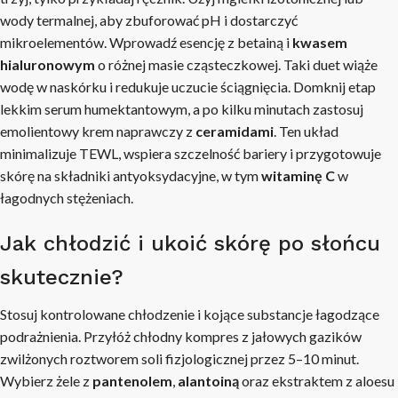
wody termalnej, aby zbuforować pH i dostarczyć
mikroelementów. Wprowadź esencję z betainą i
kwasem
hialuronowym
o różnej masie cząsteczkowej. Taki duet wiąże
wodę w naskórku i redukuje uczucie ściągnięcia. Domknij etap
lekkim serum humektantowym, a po kilku minutach zastosuj
emolientowy krem naprawczy z
ceramidami
. Ten układ
minimalizuje TEWL, wspiera szczelność bariery i przygotowuje
skórę na składniki antyoksydacyjne, w tym
witaminę C
w
łagodnych stężeniach.
Jak chłodzić i ukoić skórę po słońcu
skutecznie?
Stosuj kontrolowane chłodzenie i kojące substancje łagodzące
podrażnienia. Przyłóż chłodny kompres z jałowych gazików
zwilżonych roztworem soli fizjologicznej przez 5–10 minut.
Wybierz żele z
pantenolem
,
alantoiną
oraz ekstraktem z aloesu