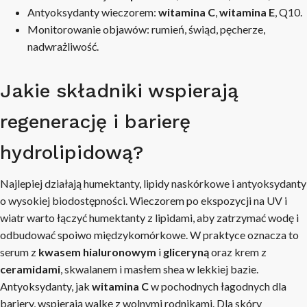
Antyoksydanty wieczorem:
witamina C
,
witamina E
, Q10.
Monitorowanie objawów: rumień, świąd, pęcherze,
nadwrażliwość.
Jakie składniki wspierają
regenerację i barierę
hydrolipidową?
Najlepiej działają humektanty, lipidy naskórkowe i antyoksydanty
o wysokiej biodostępności. Wieczorem po ekspozycji na UV i
wiatr warto łączyć humektanty z lipidami, aby zatrzymać wodę i
odbudować spoiwo międzykomórkowe. W praktyce oznacza to
serum z
kwasem hialuronowym
i
gliceryną
oraz krem z
ceramidami
, skwalanem i masłem shea w lekkiej bazie.
Antyoksydanty, jak
witamina C
w pochodnych łagodnych dla
bariery, wspierają walkę z wolnymi rodnikami. Dla skóry