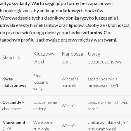
antyoksydanty. Warto sięgnąć po formy bezzapachowe i
hipoalergiczne, aby uniknąć dodatkowych bodźców.
Wprowadzenie tych składników obniża ryzyko łuszczenia i
utrwala efekty humektantów oraz lipidów. Osoby ze skłonnością
do przebarwień mogą dołożyć pochodne
witaminy C
o
łagodnym profilu, zachowując przerwy między warstwami.
Kluczowy
Najlepsza
Uwagi
Składnik
efekt
pora
bezpieczeństwa
Silne
Kwas
Wieczór i
Łącz z lipidami dla
wiązanie
hialuronowy
poranek
mniejszego TEWL
wody
Ceramidy
+
Uszczelnienie
Lepsze w kremach typu
Wieczór
cholesterol
bariery
repair
Niacynamid
Wyciszenie
Unikaj wysokich stężeń
Wieczór
2–5%
rumienia
przy wrażliwości