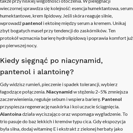
także przy niskiej wilgotności otoczenia. W pielęgnacji
wieczornej sprawdza się kolejność: esencja humektantowa, serum
humektantowe, krem lipidowy. Jeśli skóra reaguje silnie,
wprowadź
pantenol
i ektoinę między serum a kremem. Unikaj
zbyt bogatych maseł przy tendencji do zaskórników. Ten
protokół wzmacnia barierę hydrolipidową i poprawia komfort już
po pierwszej nocy.
Kiedy sięgnąć po niacynamid,
pantenol i alantoinę?
Gdy widzisz rumień, pieczenie i spadek tolerancji, wybierz
łagodzące połączenia.
Niacynamid
w stężeniu 2–5% zmniejsza
zaczerwienienia, reguluje sebum i wspiera barierę.
Pantenol
przyspiesza regenerację naskórka i koi uczucie ściągnięcia.
Alantoina
działa wyciszająco oraz wspomaga wygładzenie. To
trio pasuje do baz lekkich i kremów typu cica. Gdy ekspozycja
była silna, dodaj witaminę E i ekstrakt z zielonej herbaty jako