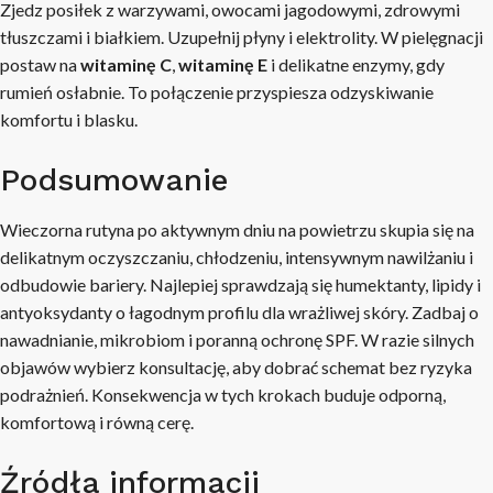
Zjedz posiłek z warzywami, owocami jagodowymi, zdrowymi
tłuszczami i białkiem. Uzupełnij płyny i elektrolity. W pielęgnacji
postaw na
witaminę C
,
witaminę E
i delikatne enzymy, gdy
rumień osłabnie. To połączenie przyspiesza odzyskiwanie
komfortu i blasku.
Podsumowanie
Wieczorna rutyna po aktywnym dniu na powietrzu skupia się na
delikatnym oczyszczaniu, chłodzeniu, intensywnym nawilżaniu i
odbudowie bariery. Najlepiej sprawdzają się humektanty, lipidy i
antyoksydanty o łagodnym profilu dla wrażliwej skóry. Zadbaj o
nawadnianie, mikrobiom i poranną ochronę SPF. W razie silnych
objawów wybierz konsultację, aby dobrać schemat bez ryzyka
podrażnień. Konsekwencja w tych krokach buduje odporną,
komfortową i równą cerę.
Źródła informacji