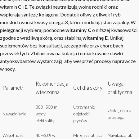
witamin C i E. Te związki neutralizują wolne rodniki oraz
wspierają syntezę kolagenu. Dodatek oliwy z oliwek i ryb
morskich wnosi kwasy omega‑3, które modulują stan zapalny. W
pielęgnacji wybieraj pochodne
witaminy C
o niższej kwasowości,
zgodne z wrażliwą skórą, oraz stabilną
witaminę E
. Unikaj
suplementów bez konsultacji, szczególnie przy chorobach
przewlekłych. Zbilansowana kolacja i umiarkowane dawki
antyoksydantów wystarczają, aby wesprzeć procesy naprawcze
w nocy.
Rekomendacja
Uwaga
Parametr
Cel dla skóry
wieczorna
praktyczna
300–500 ml
Utrzymanie
Unikaj cukru
Nawadnianie
wody +
objętości
prostego
elektrolity
płynów
Wilgotność
40–60% w
Mniejsza utrata
Nawilżacz lub