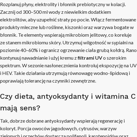
Rozplanuj płyny, elektrolity i błonnik prebiotyczny w kolacji.
Zacznij od 300–500 ml wody z niewielkim dodatkiem
elektrolitów, aby uzupełnić straty po pocie. Włącz fermentowane
produkty mleczne lub roślinne, kiszonki oraz warzywa bogate w
błonnik. Te elementy wspierają mikrobiom jelitowy, co koreluje
ze stanem mikrobiomu skóry. Utrzymuj wilgotność w sypialni na
poziomie 40–60% i ogranicz ogrzewanie ciała grubą kołdrą. Rano
kontynuuj nawadnianie i użyj kremu z
filtrami UV
o szerokim
spektrum. W sezonie nasłonecznienia kontroluj ekspozycję na UV
i HEV. Takie działania utrzymują równowagę wodno-lipidową i
poprawiają tolerancję na czynniki zewnętrzne.
Czy dieta, antyoksydanty i witamina C
mają sens?
Tak, dobrze dobrane antyoksydanty wspierają regenerację i
koloryt. Porcja owoców jagodowych, cytrusów, warzyw
zielonych i orzechów dostarcza polifenoli, karotenoidów oraz