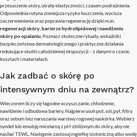
przesuszenie skóry, utratę elastyczności, czasem podrażnienia.
Odpowiednia rutyna zmniejsza ryzyko łuszczenia, wycisza
zaczerwienienia oraz poprawia regenerację dzięki m.in.
regeneracji skóry
,
barierze hydrolipidowej
i
nawilżeniu
skóry po opalaniu
. Poznasz skuteczne rytuały, wskaźniki
bezpieczeństwa dermatologicznego i praktyczne działania
redukujące skutki całodziennej ekspozycji – z danymi o czasie,
kosztach i materiałach.
Jak zadbać o skórę po
intensywnym dniu na zewnątrz?
Wieczorem liczy się łagodne oczyszczanie, chłodzenie,
nawilżenie i odbudowa bariery. Najpierw usuń pot, sól, pył, filtry
oraz sebum bez naruszania warstwy rogowej naskórka. Wybierz
syndet lub emulsję micelarną z pH zbliżonym do skóry, aby nie
nasilać TEWL. Następnie zastosuj mgiełkę izotoniczną albo wodę