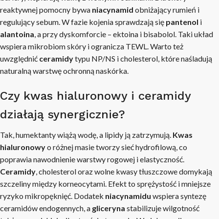
reaktywnej pomocny bywa
niacynamid
obniżający rumień i
regulujący sebum. W fazie kojenia sprawdzają się
pantenol
i
alantoina
, a przy dyskomforcie – ektoina i bisabolol. Taki układ
wspiera mikrobiom skóry i ogranicza TEWL. Warto też
uwzględnić
ceramidy
typu NP/NS i cholesterol, które naśladują
naturalną warstwę ochronną naskórka.
Czy kwas hialuronowy i ceramidy
działają synergicznie?
Tak, humektanty wiążą wodę, a lipidy ją zatrzymują.
Kwas
hialuronowy
o różnej masie tworzy sieć hydrofilową, co
poprawia nawodnienie warstwy rogowej i elastyczność.
Ceramidy
, cholesterol oraz wolne kwasy tłuszczowe domykają
szczeliny między korneocytami. Efekt to sprężystość i mniejsze
ryzyko mikropęknięć. Dodatek
niacynamidu
wspiera syntezę
ceramidów endogennych, a
gliceryna
stabilizuje wilgotność