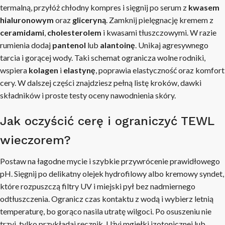
termalną, przyłóż chłodny kompres i sięgnij po serum z
kwasem
hialuronowym
oraz
gliceryną
. Zamknij pielęgnację kremem z
ceramidami
,
cholesterolem
i kwasami tłuszczowymi. W razie
rumienia dodaj
pantenol
lub
alantoinę
. Unikaj agresywnego
tarcia i gorącej wody. Taki schemat ogranicza wolne rodniki,
wspiera
kolagen
i
elastynę
, poprawia elastyczność oraz komfort
cery. W dalszej części znajdziesz pełną listę kroków, dawki
składników i proste testy oceny nawodnienia skóry.
Jak oczyścić cerę i ograniczyć TEWL
wieczorem?
Postaw na łagodne mycie i szybkie przywrócenie prawidłowego
pH. Sięgnij po delikatny olejek hydrofilowy albo kremowy syndet,
które rozpuszczą filtry UV i miejski pył bez nadmiernego
odtłuszczenia. Ogranicz czas kontaktu z wodą i wybierz letnią
temperaturę, bo gorąco nasila utratę wilgoci. Po osuszeniu nie
trzyj, tylko przykładaj ręcznik. Użyj mgiełki izotonicznej lub