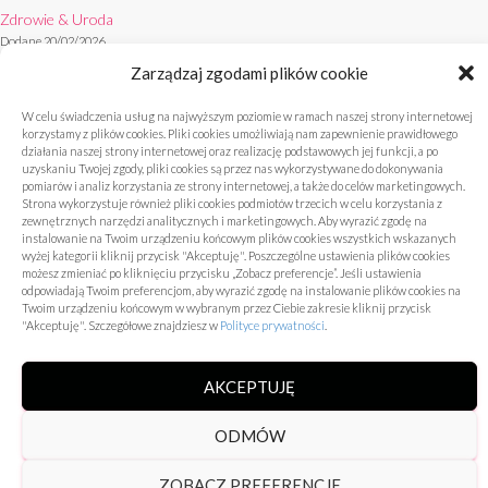
Zdrowie & Uroda
Dodane 20/02/2026
Zarządzaj zgodami plików cookie
W celu świadczenia usług na najwyższym poziomie w ramach naszej strony internetowej
korzystamy z plików cookies. Pliki cookies umożliwiają nam zapewnienie prawidłowego
działania naszej strony internetowej oraz realizację podstawowych jej funkcji, a po
uzyskaniu Twojej zgody, pliki cookies są przez nas wykorzystywane do dokonywania
pomiarów i analiz korzystania ze strony internetowej, a także do celów marketingowych.
Strona wykorzystuje również pliki cookies podmiotów trzecich w celu korzystania z
POLITYKA PRYWATNOŚCI
POLITYKA PLIKÓW COOKIES (EU)
zewnętrznych narzędzi analitycznych i marketingowych. Aby wyrazić zgodę na
instalowanie na Twoim urządzeniu końcowym plików cookies wszystkich wskazanych
wyżej kategorii kliknij przycisk "Akceptuję". Poszczególne ustawienia plików cookies
Hestia | Stworzone przez
ThemeIsle
możesz zmieniać po kliknięciu przycisku „Zobacz preferencje”. Jeśli ustawienia
odpowiadają Twoim preferencjom, aby wyrazić zgodę na instalowanie plików cookies na
Twoim urządzeniu końcowym w wybranym przez Ciebie zakresie kliknij przycisk
"Akceptuję". Szczegółowe znajdziesz w
Polityce prywatności
.
AKCEPTUJĘ
ODMÓW
ZOBACZ PREFERENCJE