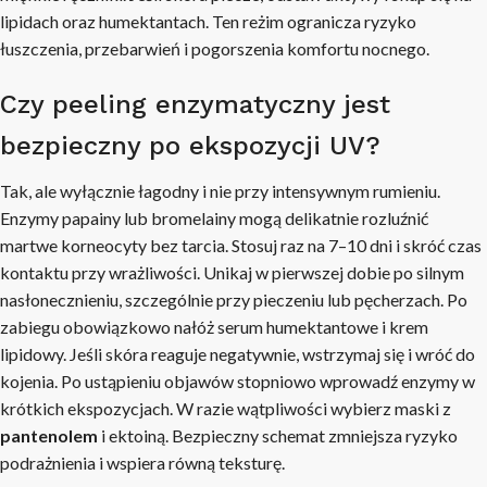
lipidach oraz humektantach. Ten reżim ogranicza ryzyko
łuszczenia, przebarwień i pogorszenia komfortu nocnego.
Czy peeling enzymatyczny jest
bezpieczny po ekspozycji UV?
Tak, ale wyłącznie łagodny i nie przy intensywnym rumieniu.
Enzymy papainy lub bromelainy mogą delikatnie rozluźnić
martwe korneocyty bez tarcia. Stosuj raz na 7–10 dni i skróć czas
kontaktu przy wrażliwości. Unikaj w pierwszej dobie po silnym
nasłonecznieniu, szczególnie przy pieczeniu lub pęcherzach. Po
zabiegu obowiązkowo nałóż serum humektantowe i krem
lipidowy. Jeśli skóra reaguje negatywnie, wstrzymaj się i wróć do
kojenia. Po ustąpieniu objawów stopniowo wprowadź enzymy w
krótkich ekspozycjach. W razie wątpliwości wybierz maski z
pantenolem
i ektoiną. Bezpieczny schemat zmniejsza ryzyko
podrażnienia i wspiera równą teksturę.