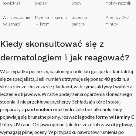
powietrza
sypialni
wody
mokry ręcznik
Warstwowanie
Mgiełka → serum
Szczelna
Przerwy 2–3
pielęgnacji
→ krem
bariera
minuty
Kiedy skonsultować się z
dermatologiem i jak reagować?
W przypadku pęcherzy, nasilonego bólu lub gorączki skontaktuj
się ze specjalistą. Jeśli rumień utrzymuje się ponad 48 godzin, a
skóra piecze i łuszczy się plackami, wstrzymaj aktywy i wybierz
leczenie objawowe. W razie podejrzenia oparzenia słonecznego
stopnia II nie przekłuwaj pęcherzy. Schładzaj skórę i stosuj
preparaty z
pantenolem
oraz hydrożele bez alkoholu. Gdy
pojawiają się brunatne plamy, rozważ łagodne formy
witaminy C
i filtry UV rano. Objawy ogólne, jak dreszcze lub zawroty głowy,
wymagają pilnej oceny. W przypadku nawrotów rumienia po