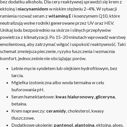
bez dodatku alkoholu. Dla cery reaktywnej sprawdzi się krem z
ektoiną i
niacynamidem
w niskim stężeniu 2–4%. W sytuacji
rumienia rozważ serum z
witaminą E
i koenzymem Q10, które
neutralizują wolne rodniki generowane przez UV oraz HEV.
Unikaj lodu bezpośrednio na skórze i silnych przepływów
powietrza z klimatyzacji. Po 15–20 minutach wprowadź warstwę
emolientową, aby zatrzymać wilgoć i uspokoić reaktywność. Taki
schemat zmniejsza pieczenie, ryzyko łuszczenia i wzmacnia
komfort, jednocześnie nie obciążając porów.
Letnie mycie syndetem lub olejkiem hydrofilowym, bez
tarcia.
Mgiełka izotoniczna albo woda termalna w celu
buforowania pH.
Serum humektantowe:
kwas hialuronowy
,
gliceryna
,
betaina.
Krem naprawczy:
ceramidy
, cholesterol, kwasy
tłuszczowe.
Dodatkowe ukojenie:
pantenol
,
alantoina
, ektoina, aloes.