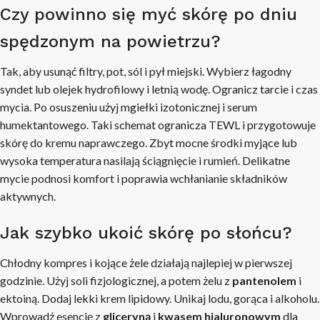
Czy powinno się myć skórę po dniu
spędzonym na powietrzu?
Tak, aby usunąć filtry, pot, sól i pył miejski. Wybierz łagodny
syndet lub olejek hydrofilowy i letnią wodę. Ogranicz tarcie i czas
mycia. Po osuszeniu użyj mgiełki izotonicznej i serum
humektantowego. Taki schemat ogranicza TEWL i przygotowuje
skórę do kremu naprawczego. Zbyt mocne środki myjące lub
wysoka temperatura nasilają ściągnięcie i rumień. Delikatne
mycie podnosi komfort i poprawia wchłanianie składników
aktywnych.
Jak szybko ukoić skórę po słońcu?
Chłodny kompres i kojące żele działają najlepiej w pierwszej
godzinie. Użyj soli fizjologicznej, a potem żelu z
pantenolem
i
ektoiną. Dodaj lekki krem lipidowy. Unikaj lodu, gorąca i alkoholu.
Wprowadź esencję z
gliceryną
i
kwasem hialuronowym
dla