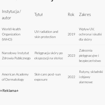
Instytucja /
Tytuł
Rok
Zakres
autor
World Health
Wpływ UV,
UV radiation and
Organization
2019
ochrona i skutki
skin protection
(WHO)
dla skóry
Zalecenia
Narodowy Instytut
Pielęgnacja skóry po
2023
pielęgnacyjne i
Zdrowia Publicznego
ekspozycji na słońce
bezpieczeństwo
Rutyny, składniki
American Academy
Skin care post-sun
2022
i objawy
of Dermatology
exposure
alarmowe
+Reklama+