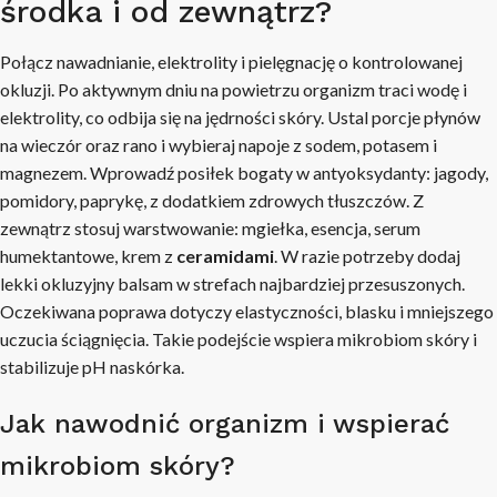
środka i od zewnątrz?
Połącz nawadnianie, elektrolity i pielęgnację o kontrolowanej
okluzji. Po aktywnym dniu na powietrzu organizm traci wodę i
elektrolity, co odbija się na jędrności skóry. Ustal porcje płynów
na wieczór oraz rano i wybieraj napoje z sodem, potasem i
magnezem. Wprowadź posiłek bogaty w antyoksydanty: jagody,
pomidory, paprykę, z dodatkiem zdrowych tłuszczów. Z
zewnątrz stosuj warstwowanie: mgiełka, esencja, serum
humektantowe, krem z
ceramidami
. W razie potrzeby dodaj
lekki okluzyjny balsam w strefach najbardziej przesuszonych.
Oczekiwana poprawa dotyczy elastyczności, blasku i mniejszego
uczucia ściągnięcia. Takie podejście wspiera mikrobiom skóry i
stabilizuje pH naskórka.
Jak nawodnić organizm i wspierać
mikrobiom skóry?