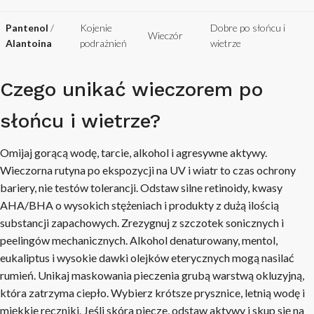
Pantenol
/
Kojenie
Dobre po słońcu i
Wieczór
Alantoina
podrażnień
wietrze
Czego unikać wieczorem po
słońcu i wietrze?
Omijaj gorącą wodę, tarcie, alkohol i agresywne aktywy.
Wieczorna rutyna po ekspozycji na UV i wiatr to czas ochrony
bariery, nie testów tolerancji. Odstaw silne retinoidy, kwasy
AHA/BHA o wysokich stężeniach i produkty z dużą ilością
substancji zapachowych. Zrezygnuj z szczotek sonicznych i
peelingów mechanicznych. Alkohol denaturowany, mentol,
eukaliptus i wysokie dawki olejków eterycznych mogą nasilać
rumień. Unikaj maskowania pieczenia grubą warstwą okluzyjną,
która zatrzyma ciepło. Wybierz krótsze prysznice, letnią wodę i
miękkie ręczniki. Jeśli skóra piecze, odstaw aktywy i skup się na