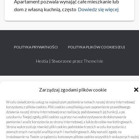
Apartament pozwala wynająć całe mieszkanie lub
dom z własną kuchnią, często
Dowiedz się więcej
POLITYKA PRYWATNOŚCI
POLITYKA PLIKÓW COOKIES (EU)
Hestia | Stworzone przez
ThemeIsle
Zarządzaj zgodami plików cookie
W celu świadczenia usług na najwyższym poziomie w ramach naszej strony internetowej
korzystamy z plików cookies. Pliki cookies umożliwiają nam zapewnienie prawidłowego
działania naszej strony internetowej oraz realizację podstawowych jej funkcji, a po
uzyskaniu Twojej zgody, pliki cookies są przez nas wykorzystywane do dokonywania
pomiarów i analiz korzystania ze strony internetowej, a także do celów marketingowych.
Strona wykorzystuje również pliki cookies podmiotów trzecich w celu korzystania z
zewnętrznych narzędzi analitycznych i marketingowych. Aby wyrazić zgodę na
instalowanie na Twoim urządzeniu końcowym plików cookies wszystkich wskazanych wyżej