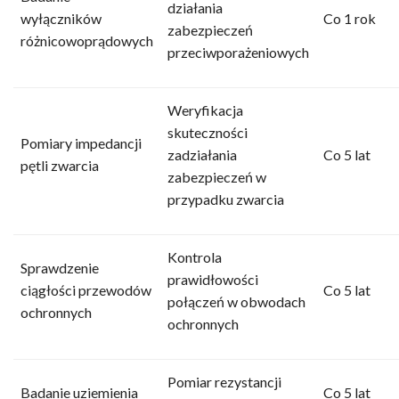
działania
wyłączników
Co 1 rok
zabezpieczeń
różnicowoprądowych
przeciwporażeniowych
Weryfikacja
skuteczności
Pomiary impedancji
zadziałania
Co 5 lat
pętli zwarcia
zabezpieczeń w
przypadku zwarcia
Kontrola
Sprawdzenie
prawidłowości
ciągłości przewodów
Co 5 lat
połączeń w obwodach
ochronnych
ochronnych
Pomiar rezystancji
Badanie uziemienia
Co 5 lat