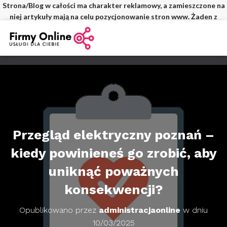
Strona/Blog w całości ma charakter reklamowy, a zamieszczone na
niej artykuły mają na celu pozycjonowanie stron www. Żaden z
wpisów nie pochodzi od użytkowników, a wszystkie zostały
opłacone.
Przegląd elektryczny poznań –
kiedy powinieneś go zrobić, aby
uniknąć poważnych
konsekwencji?
Opublikowano przez
administracjaonline
w dniu
10/03/2025