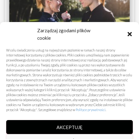
Zarządzaj zgodami plików
cookie
W celu świadczenia usług na najwyższym poziomie w ramach naszej strony
internetowej korzystamy z plików cookies. Pliki cookies umożliwiają nam zapewnienie
prawidłowego działania naszej strony internetowej oraz realizację podstawowych jej
funkcji, a po uzyskaniu Twojej zgody, pliki cookies są przez nas wykorzystywane do
PORADNIKI
dokonywania pomiarów i analiz korzystania ze strony internetowej, a także do celów
marketingowych. Strona wykorzystuje również pliki cookies podmiotów trzecich w celu
Najlepsze sposoby na zwiększenie
korzystania z zewnętrznych narzędzi analitycznych i marketingowych. Aby wyrazić
zgodę na instalowanie na Twoim urządzeniu końcowym plików cookies wszystkich
refleksu w sztukach walki
wskazanych wyżej kategorii kliknij przycisk "Akceptuję". Poszczególne ustawienia
plików cookies możesz zmieniać po kliknięciu przycisku „Zobacz preferencje”. Jeśli
Najlepsze sposoby na zwiększenie refleksu w
ustawienia odpowiadają Twoim preferencjom, aby wyrazić zgodę na instalowanie plików
sztukach walki to temat, który zyskuje na
cookies na Twoim urządzeniu końcowym w wybranym przez Ciebie zakresie kliknij
przycisk "Akceptuję". Szczegółowe znajdziesz w
Polityce prywatności
.
popularności wśród praktyków różnych dyscyplin
walki. Refleks to umiejętność szybkiego reagowania
AKCEPTUJĘ
na bodźce, co jest niezbędne nie tylko podczas
sparingów, ale także
Dowiedz się więcej