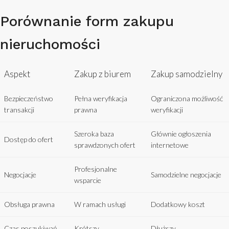
Porównanie form zakupu
nieruchomości
Aspekt
Zakup z biurem
Zakup samodzielny
Bezpieczeństwo
Pełna weryfikacja
Ograniczona możliwość
transakcji
prawna
weryfikacji
Szeroka baza
Głównie ogłoszenia
Dostęp do ofert
sprawdzonych ofert
internetowe
Profesjonalne
Negocjacje
Samodzielne negocjacje
wsparcie
Obsługa prawna
W ramach usługi
Dodatkowy koszt
Czas poszukiwań
Krótszy
Dłuższy