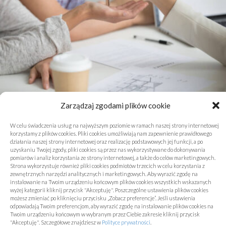
Zarządzaj zgodami plików cookie
Proneo Nieruchomości - Nieruchomości
Konin
W celu świadczenia usług na najwyższym poziomie w ramach naszej strony internetowej
korzystamy z plików cookies. Pliki cookies umożliwiają nam zapewnienie prawidłowego
działania naszej strony internetowej oraz realizację podstawowych jej funkcji, a po
Nieruchomości
uzyskaniu Twojej zgody, pliki cookies są przez nas wykorzystywane do dokonywania
Dodane 10/07/2025
pomiarów i analiz korzystania ze strony internetowej, a także do celów marketingowych.
Strona wykorzystuje również pliki cookies podmiotów trzecich w celu korzystania z
zewnętrznych narzędzi analitycznych i marketingowych. Aby wyrazić zgodę na
instalowanie na Twoim urządzeniu końcowym plików cookies wszystkich wskazanych
wyżej kategorii kliknij przycisk "Akceptuję". Poszczególne ustawienia plików cookies
możesz zmieniać po kliknięciu przycisku „Zobacz preferencje”. Jeśli ustawienia
odpowiadają Twoim preferencjom, aby wyrazić zgodę na instalowanie plików cookies na
Twoim urządzeniu końcowym w wybranym przez Ciebie zakresie kliknij przycisk
"Akceptuję". Szczegółowe znajdziesz w
Polityce prywatności
.