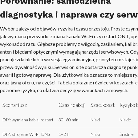
Porównanie: samodzielna
diagnostyka i naprawa czy serw
Wybór zależy od objawów, ryzyka i czasu przestoju. Proste czynn
jak wymiana przewodu, zmiana kanału Wi‑Fi czy restart ONT, opł
wykonać od razu. Głębsze problemy z wilgocią, zasilaniem, kalibr
anten i błędami optycznymi wymagają narzędzi serwisowych. Gdy
pracuje zdalnie lub trwa sesja egzaminacyjna, priorytetem staje się
przewidywalność wyniku. Serwis on‑site dostarcza diagnozę punk
awarii i gotową naprawę. Dla użytkownika oznacza to mniejsze r
oraz jasną ofertę na części. Tabela pokazuje różnice w kosztach, c
poziomie ryzyka, co ułatwia decyzję w warunkach zimowych.
Scenariusz
Czas reakcji
Szac. koszt
Ryzyko 
DIY: wymiana kabla, restart
30–60 min
Niski
Niskie
DIY: strojenie Wi‑Fi, DNS
1–2 h
Niski
Średnie