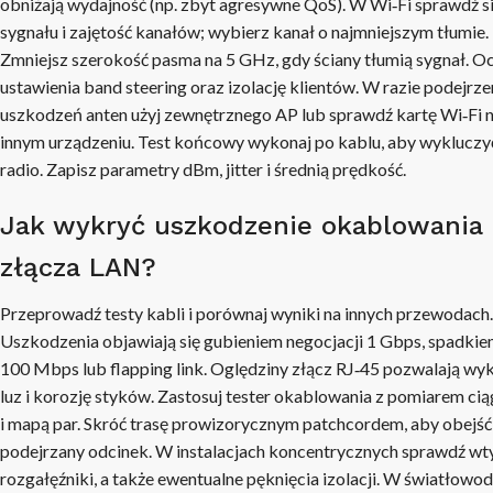
obniżają wydajność (np. zbyt agresywne QoS). W Wi‑Fi sprawdź si
sygnału i zajętość kanałów; wybierz kanał o najmniejszym tłumie.
Zmniejsz szerokość pasma na 5 GHz, gdy ściany tłumią sygnał. O
ustawienia band steering oraz izolację klientów. W razie podejrze
uszkodzeń anten użyj zewnętrznego AP lub sprawdź kartę Wi‑Fi 
innym urządzeniu. Test końcowy wykonaj po kablu, aby wykluczy
radio. Zapisz parametry dBm, jitter i średnią prędkość.
Jak wykryć uszkodzenie okablowania 
złącza LAN?
Przeprowadź testy kabli i porównaj wyniki na innych przewodach.
Uszkodzenia objawiają się gubieniem negocjacji 1 Gbps, spadki
100 Mbps lub flapping link. Oględziny złącz RJ‑45 pozwalają wy
luz i korozję styków. Zastosuj tester okablowania z pomiarem cią
i mapą par. Skróć trasę prowizorycznym patchcordem, aby obejść
podejrzany odcinek. W instalacjach koncentrycznych sprawdź wty
rozgałęźniki, a także ewentualne pęknięcia izolacji. W światłowo