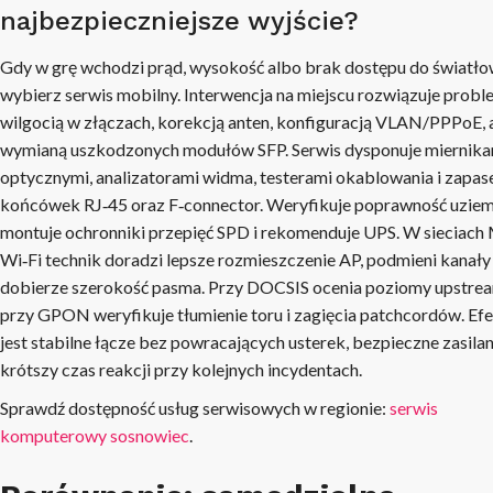
najbezpieczniejsze wyjście?
Gdy w grę wchodzi prąd, wysokość albo brak dostępu do światł
wybierz serwis mobilny. Interwencja na miejscu rozwiązuje probl
wilgocią w złączach, korekcją anten, konfiguracją VLAN/PPPoE, 
wymianą uszkodzonych modułów SFP. Serwis dysponuje miernika
optycznymi, analizatorami widma, testerami okablowania i zapa
końcówek RJ‑45 oraz F‑connector. Weryfikuje poprawność uziem
montuje ochronniki przepięć SPD i rekomenduje UPS. W sieciach
Wi‑Fi technik doradzi lepsze rozmieszczenie AP, podmieni kanały 
dobierze szerokość pasma. Przy DOCSIS ocenia poziomy upstre
przy GPON weryfikuje tłumienie toru i zagięcia patchcordów. Ef
jest stabilne łącze bez powracających usterek, bezpieczne zasilani
krótszy czas reakcji przy kolejnych incydentach.
Sprawdź dostępność usług serwisowych w regionie:
serwis
komputerowy sosnowiec
.