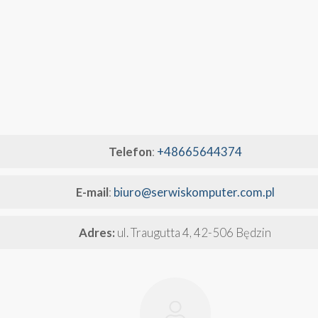
Telefon
:
+48665644374
E-mail
:
biuro@serwiskomputer.com.pl
Adres:
ul. Traugutta 4, 42-506 Będzin