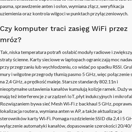
pasma, sprawdzenie anten i osłon, wymiana złącz, weryfikacja
uziemienia oraz kontrola wilgoci w punktach przyłączeniowych.
Czy komputer traci zasięg WiFi przez
mróz?
Tak, niska temperatura potrafi osłabić moduły radiowe i zwiększ
straty ścienne. Karty sieciowe w laptopach ograniczają moc nad
przy przegrzaniu lub wychłodzeniu, co widać po spadku RSSI. Gr
mury i wilgotne przegrody tłumią pasmo 5 GHz, więc połączenie 
na 2,4 GHz, a prędkość maleje. Starsze standardy 802.11n i
nieoptymalne ustawienia kanałów kumulują kolizje ramek. Duży 
mają też interferencje z urządzeń IoT, płyt indukcyjnych i mikrofal
Rozwiązaniem bywa sieć Mesh Wi‑Fi z backhaul 5 GHz, poprawn
lokalizacja routera, wymiana anten w AP, a także aktualizacja
sterowników karty Wi‑Fi. Pomaga rozdzielenie SSID dla 2,4 i 5 G
wyłączenie automatyki kanałów, dopasowanie szerokości 20/40