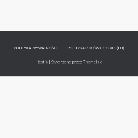
POLITYKA PRYWATNOŚCI
POLITYKA PLIKÓW COOKIES (EU)
Hestia | Stworzone przez
ThemeIsle