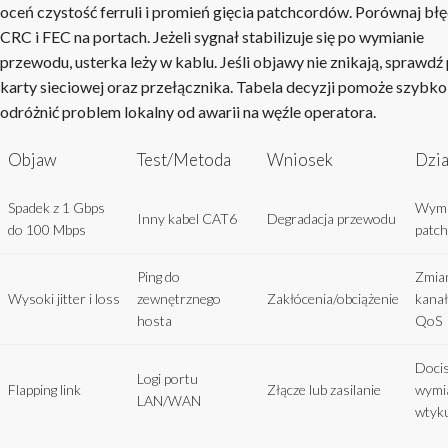
oceń czystość ferruli i promień gięcia patchcordów. Porównaj bł
CRC i FEC na portach. Jeżeli sygnał stabilizuje się po wymianie
przewodu, usterka leży w kablu. Jeśli objawy nie znikają, sprawdź
karty sieciowej oraz przełącznika. Tabela decyzji pomoże szybko
odróżnić problem lokalny od awarii na węźle operatora.
Objaw
Test/Metoda
Wniosek
Dzia
Spadek z 1 Gbps
Wym
Inny kabel CAT6
Degradacja przewodu
do 100 Mbps
patc
Ping do
Zmia
Wysoki jitter i loss
zewnętrznego
Zakłócenia/obciążenie
kanał
hosta
QoS
Docis
Logi portu
Flapping link
Złącze lub zasilanie
wymi
LAN/WAN
wtyk