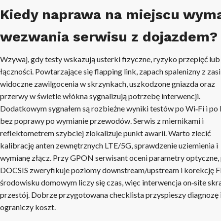
Kiedy naprawa na miejscu wym
wezwania serwisu z dojazdem?
Wzywaj, gdy testy wskazują usterki fizyczne, ryzyko przepięć lub
łączności. Powtarzające się flapping link, zapach spalenizny z zasi
widoczne zawilgocenia w skrzynkach, uszkodzone gniazda oraz
przerwy w świetle włókna sygnalizują potrzebę interwencji.
Dodatkowym sygnałem są rozbieżne wyniki testów po Wi‑Fi i po 
bez poprawy po wymianie przewodów. Serwis z miernikami i
reflektometrem szybciej zlokalizuje punkt awarii. Warto zlecić
kalibrację anten zewnętrznych LTE/5G, sprawdzenie uziemienia i
wymianę złącz. Przy GPON serwisant oceni parametry optyczne,
DOCSIS zweryfikuje poziomy downstream/upstream i korekcję 
środowisku domowym liczy się czas, więc interwencja on‑site skr
przestój. Dobrze przygotowana checklista przyspieszy diagnozę 
ograniczy koszt.