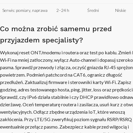
Serwis: pomiary, naprawa
2–24 h
Średni
Niskie
Co można zrobić samemu przed
przyjazdem specjalisty?
Wykonaj reset ONT/modemu i routera oraz test po kablu. Zmień 
Wi‑Fi na mniej zatłoczony, wyłącz Auto‑channel i dopasuj szeroko
pasma. Sprawdź przewody i złącza, oczyść gniazda RJ‑45 sprężo
powietrzem. Podmień patchcord na CAT6, ogranicz długość
przedłużeń. Zaktualizuj firmware i sterowniki karty Wi‑Fi. Zapisz
godzinę, adres testowanego hosta, ping, jitter, loss oraz prędkości
Sprawdź, czy IPv6 działa stabilnie i czy DHCP prawidłowo odnaw
dzierżawę. Oceń temperaturę routera i zasilacza, usuń kurz z ot
wentylacyjnych. Odłącz zbędne urządzenia IoT, które wnoszą
zakłócenia. Przy LTE/5G zweryfikuj poziom sygnału RSRP/RSRQ 
ewentualnie przełącz pasmo. Zabezpiecz kable przed wilgocią i