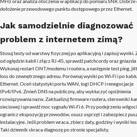
MHz oraz analiza otoczenia w aplikacji do pomiaru SNR. Dobrze 
dołożenie przewodowego punktu dostępowego przez Ethernet.
Jak samodzielnie diagnozować
problem z internetem zimą?
Stosuj testy od warstwy fizycznej po aplikacyjną i zapisuj wyniki. 
od oględzin kabli i złącz RJ‑45, sprawdź patchcordy oraz gniazda
Wykonaj restart ONT/modemu i routera, a następnie test ping, jitt
loss do zewnętrznego adresu. Porównaj wyniki po Wi‑Fi i po kabl
Ethernet. Oceń statystyki portu WAN, logi DHCP i renegocjacje
IPv4/IPv6. Zmień DNS na publiczny, aby wykluczyć opóźnienia
rozwiązywania nazw. Zaktualizuj firmware routera, sterowniki ka
sieciowej i sprawdź moc sygnału Wi‑Fi 6. Przy podejrzeniu wilgoc
ogranicz ekspozycję przewodów, osusz osprzęt i zabezpiecz pus
instalacyjne. Jeśli problem wraca, zbierz daty, godziny i wyniki te
Taki dziennik skraca diagnozę po stronie specjalisty.