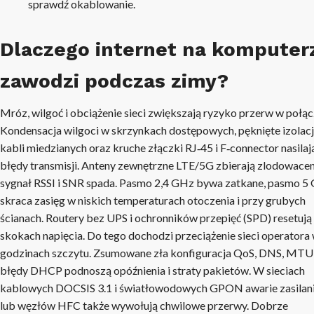
sprawdź okablowanie.
Dlaczego internet na komputer
zawodzi podczas zimy?
Mróz, wilgoć i obciążenie sieci zwiększają ryzyko przerw w połąc
Kondensacja wilgoci w skrzynkach dostępowych, pęknięte izolac
kabli miedzianych oraz kruche złączki RJ‑45 i F‑connector nasilaj
błędy transmisji. Anteny zewnętrzne LTE/5G zbierają zlodowaceni
sygnał RSSI i SNR spada. Pasmo 2,4 GHz bywa zatkane, pasmo 5
skraca zasięg w niskich temperaturach otoczenia i przy grubych
ścianach. Routery bez UPS i ochronników przepięć (SPD) resetują 
skokach napięcia. Do tego dochodzi przeciążenie sieci operatora
godzinach szczytu. Zsumowane zła konfiguracja QoS, DNS, MTU,
błędy DHCP podnoszą opóźnienia i straty pakietów. W sieciach
kablowych DOCSIS 3.1 i światłowodowych GPON awarie zasilan
lub węzłów HFC także wywołują chwilowe przerwy. Dobrze