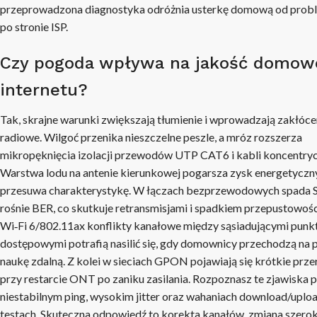
przeprowadzona diagnostyka odróżnia usterkę domową od prob
po stronie ISP.
Czy pogoda wpływa na jakość domow
internetu?
Tak, skrajne warunki zwiększają tłumienie i wprowadzają zakłóce
radiowe. Wilgoć przenika nieszczelne peszle, a mróz rozszerza
mikropęknięcia izolacji przewodów UTP CAT6 i kabli koncentry
Warstwa lodu na antenie kierunkowej pogarsza zysk energetyczny
przesuwa charakterystykę. W łączach bezprzewodowych spada 
rośnie BER, co skutkuje retransmisjami i spadkiem przepustowoś
Wi‑Fi 6/802.11ax konflikty kanałowe między sąsiadującymi punk
dostępowymi potrafią nasilić się, gdy domownicy przechodzą na p
naukę zdalną. Z kolei w sieciach GPON pojawiają się krótkie prz
przy restarcie ONT po zaniku zasilania. Rozpoznasz te zjawiska 
niestabilnym ping, wysokim jitter oraz wahaniach download/uplo
testach. Skuteczna odpowiedź to korekta kanałów, zmiana szero