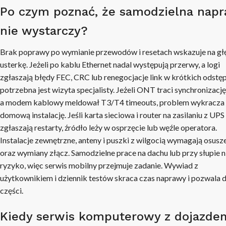
Po czym poznać, że samodzielna nap
nie wystarczy?
Brak poprawy po wymianie przewodów i resetach wskazuje na gł
usterkę. Jeżeli po kablu Ethernet nadal występują przerwy, a logi
zgłaszają błędy FEC, CRC lub renegocjacje link w krótkich odstę
potrzebna jest wizyta specjalisty. Jeżeli ONT traci synchronizac
a modem kablowy meldował T3/T4 timeouts, problem wykracza
domową instalację. Jeśli karta sieciowa i router na zasilaniu z UPS
zgłaszają restarty, źródło leży w osprzęcie lub węźle operatora.
Instalacje zewnętrzne, anteny i puszki z wilgocią wymagają osusz
oraz wymiany złącz. Samodzielne prace na dachu lub przy słupie n
ryzyko, więc serwis mobilny przejmuje zadanie. Wywiad z
użytkownikiem i dziennik testów skraca czas naprawy i pozwala 
części.
Kiedy serwis komputerowy z dojazde