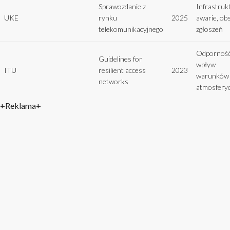
Sprawozdanie z
Infrastruk
UKE
rynku
2025
awarie, ob
telekomunikacyjnego
zgłoszeń
Odporność 
Guidelines for
wpływ
ITU
resilient access
2023
warunków
networks
atmosfery
+Reklama+