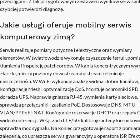
przeciągami. Z tak przygotowanym zestawem wyników serwisan
szybciej potwierdzi diagnozę.
Jakie usługi oferuje mobilny serwis
komputerowy zimą?
Serwis realizuje pomiary optyczne i elektryczne oraz wymiany
elementów. W światłowodzie wykonuje czyszczenie ferruli, pomi
tłumienia i inspekcję patchcordów. W kablu koncentrycznym wym
złączki, mierzy poziomy downstream/upstream i eliminuje
nieszczelności. W Wi‑Fi wykonuje analizę widma, dobór kanałów,
konfigurację Mesh i optymalizację QoS. Montuje ochronniki SPD 
doradza UPS. Naprawia gniazda RJ‑45, wymienia karty sieciowe,
sprawdza przełączniki i zasilanie PoE. Dostosowuje DNS, MTU,
VLAN/PPPoE i NAT. Konfiguruje rezerwacje DHCP oraz reguły Q
wideokonferencji. W łączach LTE/5G kalibruje anteny kierunkowe
sprawdza moc sygnału. Na koniec przygotowuje raport z pomiara
zalecenia, co upraszcza serwis gwarancyjny u operatora ISP. Efekt