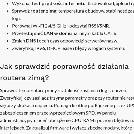
Wykonaj
test prędkości internetu
dla download, upload i 
Sprawdź
router zimą
: temperatura obudowy, stabilność zasi
logi.
Porównaj Wi‑Fi 2,4/5 GHz i odczytaj
RSSI/SNR
.
Przetestuj
sieć LAN w domu
na innym kablu CAT6.
Zmień
DNS
i oceń czas odpowiedzi serwerów nazw.
Zweryfikuj
IPv6
, DHCP lease i błędy w logach systemu.
Jak sprawdzić poprawność działania
routera zimą?
Sprawdź temperaturę pracy, stabilność zasilania i logi zdarzeń.
Zweryfikuj, czy zasilacz trzyma parametry oraz czy router nie res
się przy skokach napięcia. Pomaga krótkie podłączenie przez UP
zabezpieczeniem przeciwprzepięciowym SPD. W panelu
administracyjnym oceń obciążenie CPU, RAM i poziom błędów n
interfejsach. Zaktualizuj firmware i wyłącz zbędne moduły, które