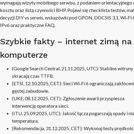
wymagają wizyty mobilnego serwisu, z podaniem orientacyjnego 
kosztu oraz listą czynności BHP. Pojawi się checklista testów, ma
decyzji DIY vs serwis, wskazówki pod GPON, DOCSIS 3.1, Wi‑Fi 6
IPv6 oraz praktyczne FAQ.
Szybkie fakty – internet zimą na
komputerze
(Google Search Central, 21.11.2025, UTC): Stabilne witryny
skracają czas TTFB.
(ETSI, 12.10.2025, CET): Sieci Wi‑Fi 6 ograniczają zakłócen
gęstej zabudowie.
(UKE, 08.12.2025, CET): Zgłoszenie awarii przyspiesza
interwencję operatora sieci.
(ITU, 25.09.2025, UTC): Jakość łącza pogarszają opady i ni
temperatura.
(Rekomendacja, 31.12.2025, CET): Wykonaj testy prędkości