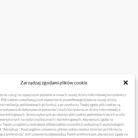
Zarządzaj zgodami plików cookie
zenia usług na najwyższym poziomie w ramach naszej strony internetowej korzystamy z
. Pliki cookies umożliwiają nam zapewnienie prawidłowego działania naszej strony
raz realizację podstawowych jej funkcji, a po uzyskaniu Twojej zgody, pliki cookies są
rzystywane do dokonywania pomiarów i analiz korzystania ze strony internetowej, a
 marketingowych. Strona wykorzystuje również pliki cookies podmiotów trzecich w celu
 zewnętrznych narzędzi analitycznych i marketingowych. Aby wyrazić zgodę na
na Twoim urządzeniu końcowym plików cookies wszystkich wskazanych wyżej kategorii
sk "Akceptuję". Poszczególne ustawienia plików cookies możesz zmieniać po kliknięciu
acz preferencje”. Jeśli ustawienia odpowiadają Twoim preferencjom, aby wyrazić zgodę na