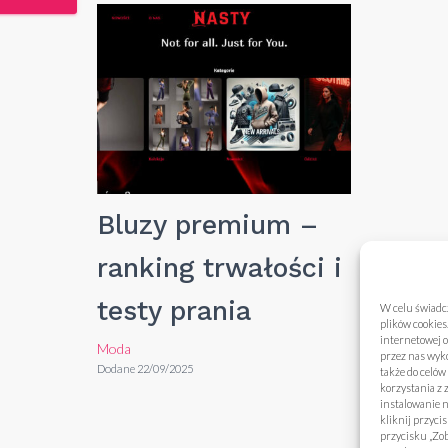
Bluzy premium –
ranking trwałości i
testy prania
W celu świadc
plików cookies
internetowej o
Moda
przez nas wyko
Dodane 22/09/2025
także do celów
korzystania z
instalowanie 
kliknij przyci
przycisku „Zob