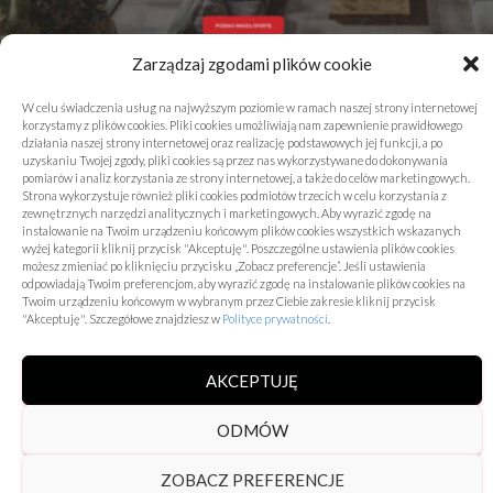
Zarządzaj zgodami plików cookie
W celu świadczenia usług na najwyższym poziomie w ramach naszej strony internetowej
korzystamy z plików cookies. Pliki cookies umożliwiają nam zapewnienie prawidłowego
działania naszej strony internetowej oraz realizację podstawowych jej funkcji, a po
uzyskaniu Twojej zgody, pliki cookies są przez nas wykorzystywane do dokonywania
Jak zaplanować przewody pod instalację
pomiarów i analiz korzystania ze strony internetowej, a także do celów marketingowych.
Strona wykorzystuje również pliki cookies podmiotów trzecich w celu korzystania z
audio w nowym domu – unikasz błędów i
zewnętrznych narzędzi analitycznych i marketingowych. Aby wyrazić zgodę na
instalowanie na Twoim urządzeniu końcowym plików cookies wszystkich wskazanych
oszczędzasz czas
wyżej kategorii kliknij przycisk "Akceptuję". Poszczególne ustawienia plików cookies
możesz zmieniać po kliknięciu przycisku „Zobacz preferencje”. Jeśli ustawienia
odpowiadają Twoim preferencjom, aby wyrazić zgodę na instalowanie plików cookies na
Elektronika
Twoim urządzeniu końcowym w wybranym przez Ciebie zakresie kliknij przycisk
Dodane 04/12/2025
"Akceptuję". Szczegółowe znajdziesz w
Polityce prywatności
.
AKCEPTUJĘ
ODMÓW
ZOBACZ PREFERENCJE