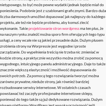
nietypowego, to być może pewne wydatki jednak będzie miał do
poniesienia. Podobnie jest z szablonami graficznymi. Bardzo duża
liczba darmowych umożliwi dopasować jak najlepszy do każdego
projektu, ale też nie będzie problemu, aby komuś zlecić
wykonanie. Takie
projektowanie stron wordpress
ma ten plus, że
na naszym rynku znaleźć można sporo firm oferujących tego typu
usługi, a ceny wcale nie są jakieś przesadnie duże. Dużym plusem
zrobienia strony na Worpressie jest wygodne i proste
zarządzanie. Do wypełnienia treścią nie trzeba nic zmieniać w
kodzie strony, a praktycznie wszystko można zrobić za pomocą
wygodnego, intuicyjnego panelu administracyjnego. Daje to także
znacznie większą elastyczność i możliwość dopasowania do
swoich potrzeb. Za pomocą tego rozwiązania tworzyć można
zarówno prywatne, nieduże strony, jak również bardziej
rozbudowane serwisy internetowe. W ostatnich czasach
powstawać też zaczęły profesjonalne internetowe sklepy,
ponieważ do tego także są już dedykowane rozwiązania. Dużym
plusem platformy WordPress jest wysoka przyjazność jeśli