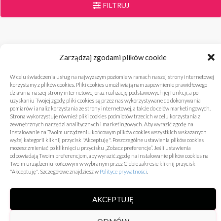
FILTRUJ
Ekologia
Zarządzaj zgodami plików cookie
W celu świadczenia usług na najwyższym poziomie w ramach naszej strony internetowej
Niczego nie znaleziono
korzystamy z plików cookies. Pliki cookies umożliwiają nam zapewnienie prawidłowego
działania naszej strony internetowej oraz realizację podstawowych jej funkcji, a po
uzyskaniu Twojej zgody, pliki cookies są przez nas wykorzystywane do dokonywania
Brak wyników wyszukiwania. Spróbuj ponownie, używając innych
pomiarów i analiz korzystania ze strony internetowej, a także do celów marketingowych.
Strona wykorzystuje również pliki cookies podmiotów trzecich w celu korzystania z
słów kluczowych.
zewnętrznych narzędzi analitycznych i marketingowych. Aby wyrazić zgodę na
instalowanie na Twoim urządzeniu końcowym plików cookies wszystkich wskazanych
wyżej kategorii kliknij przycisk "Akceptuję". Poszczególne ustawienia plików cookies
możesz zmieniać po kliknięciu przycisku „Zobacz preferencje”. Jeśli ustawienia
odpowiadają Twoim preferencjom, aby wyrazić zgodę na instalowanie plików cookies na
Twoim urządzeniu końcowym w wybranym przez Ciebie zakresie kliknij przycisk
"Akceptuję". Szczegółowe znajdziesz w
Polityce prywatności
.
AKCEPTUJĘ